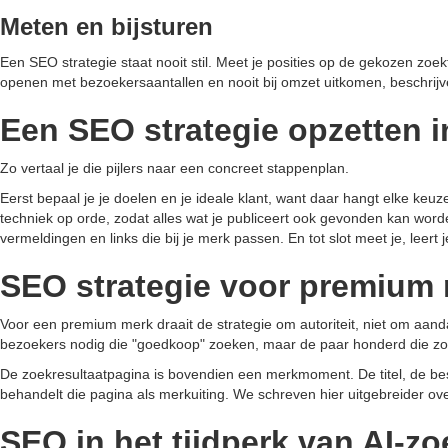
Meten en bijsturen
Een SEO strategie staat nooit stil. Meet je posities op de gekozen zo
openen met bezoekersaantallen en nooit bij omzet uitkomen, beschrijv
Een SEO strategie opzetten i
Zo vertaal je die pijlers naar een concreet stappenplan.
Eerst bepaal je je doelen en je ideale klant, want daar hangt elke ke
techniek op orde, zodat alles wat je publiceert ook gevonden kan wor
vermeldingen en links die bij je merk passen. En tot slot meet je, leert j
SEO strategie voor premium
Voor een premium merk draait de strategie om autoriteit, niet om aand
bezoekers nodig die "goedkoop" zoeken, maar de paar honderd die zoe
De zoekresultaatpagina is bovendien een merkmoment. De titel, de besc
behandelt die pagina als merkuiting. We schreven hier uitgebreider ov
SEO in het tijdperk van AI-