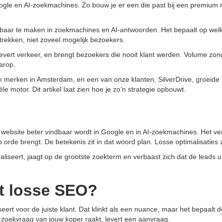
gle en AI-zoekmachines. Zo bouw je er een die past bij een premium 
aar te maken in zoekmachines en AI-antwoorden. Het bepaalt op welke 
trekken, niet zoveel mogelijk bezoekers.
evert verkeer, en brengt bezoekers die nooit klant werden. Volume zonde
arop.
mium merken in Amsterdam, en een van onze klanten, SilverDrive, groeide
 motor. Dit artikel laat zien hoe je zo’n strategie opbouwt.
 website beter vindbaar wordt in Google en in AI-zoekmachines. Het ver
 orde brengt. De betekenis zit in dat woord plan. Losse optimalisaties 
aliseert, jaagt op de grootste zoekterm en verbaast zich dat de leads ui
et losse SEO?
ert voor de juiste klant. Dat klinkt als een nuance, maar het bepaalt 
 zoekvraag van jouw koper raakt, levert een aanvraag.