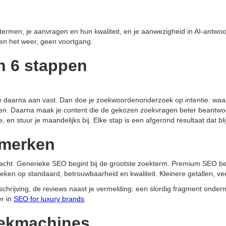
ektermen, je aanvragen en hun kwaliteit, en je aanwezigheid in AI-antw
en het weer, geen voortgang.
n 6 stappen
uze daarna aan vast. Dan doe je zoekwoordenonderzoek op intentie: waar
den. Daarna maak je content die de gekozen zoekvragen beter beantwoor
e, en stuur je maandelijks bij. Elke stap is een afgerond resultaat dat bl
 merken
acht. Generieke SEO begint bij de grootste zoekterm. Premium SEO begi
ken op standaard, betrouwbaarheid en kwaliteit. Kleinere getallen, v
hrijving, de reviews naast je vermelding: een slordig fragment onderm
er in
SEO for luxury brands
.
zoekmachines