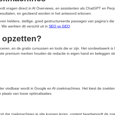
oordt vragen direct in AI Overviews, en assistenten als ChatGPT en Pe
resultaten, en geciteerd worden in het antwoord erboven.
ren heldere, stellige, goed gestructureerde passages van pagina’s die ec
 We werkten dit verschil uit in
SEO vs GEO
.
f opzetten?
bliceren, en de gratis cursussen en tools die er zijn. Het oordeelswerk 
meeste premium merken houden de redactie in eigen hand en beleggen stra
er vindbaar wordt in Google en AI-zoekmachines. Het kiest de zoekterm
n plaats van losse optimalisaties.
zorgt dat zoekmachines je site kunnen lezen, content beantwoordt de zoe