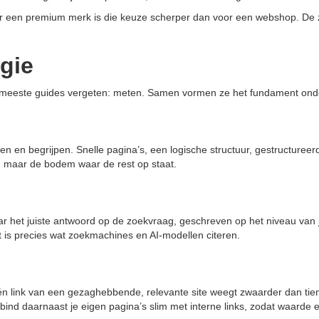
oor een premium merk is die keuze scherper dan voor een webshop. De 
egie
e de meeste guides vergeten: meten. Samen vormen ze het fundament on
 en begrijpen. Snelle pagina’s, een logische structuur, gestructureerd
k, maar de bodem waar de rest op staat.
r het juiste antwoord op de zoekvraag, geschreven op het niveau van j
ht is precies wat zoekmachines en AI-modellen citeren.
n link van een gezaghebbende, relevante site weegt zwaarder dan tien
bind daarnaast je eigen pagina’s slim met interne links, zodat waarde e