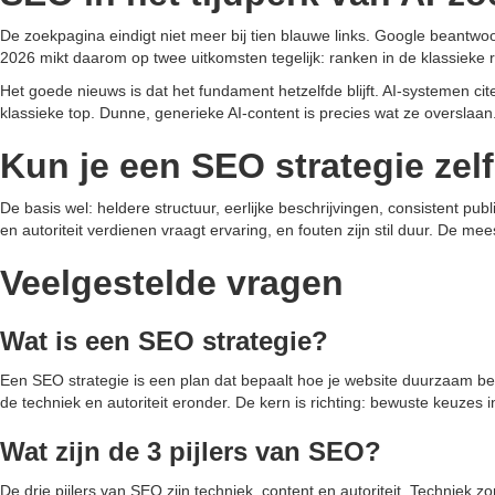
De zoekpagina eindigt niet meer bij tien blauwe links. Google beantw
2026 mikt daarom op twee uitkomsten tegelijk: ranken in de klassieke 
Het goede nieuws is dat het fundament hetzelfde blijft. AI-systemen cite
klassieke top. Dunne, generieke AI-content is precies wat ze overslaan.
Kun je een SEO strategie zel
De basis wel: heldere structuur, eerlijke beschrijvingen, consistent pu
en autoriteit verdienen vraagt ervaring, en fouten zijn stil duur. De 
Veelgestelde vragen
Wat is een SEO strategie?
Een SEO strategie is een plan dat bepaalt hoe je website duurzaam bet
de techniek en autoriteit eronder. De kern is richting: bewuste keuzes i
Wat zijn de 3 pijlers van SEO?
De drie pijlers van SEO zijn techniek, content en autoriteit. Techniek 