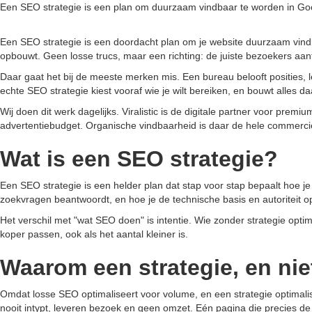
Een SEO strategie is een plan om duurzaam vindbaar te worden in Goo
Een SEO strategie is een doordacht plan om je website duurzaam vindb
opbouwt. Geen losse trucs, maar een richting: de juiste bezoekers aan
Daar gaat het bij de meeste merken mis. Een bureau belooft posities, l
echte SEO strategie kiest vooraf wie je wilt bereiken, en bouwt alles da
Wij doen dit werk dagelijks. Viralistic is de digitale partner voor pre
advertentiebudget. Organische vindbaarheid is daar de hele commerciële
Wat is een SEO strategie?
Een SEO strategie is een helder plan dat stap voor stap bepaalt hoe je
zoekvragen beantwoordt, en hoe je de technische basis en autoriteit op
Het verschil met "wat SEO doen" is intentie. Wie zonder strategie optim
koper passen, ook als het aantal kleiner is.
Waarom een strategie, en ni
Omdat losse SEO optimaliseert voor volume, en een strategie optimalise
nooit intypt, leveren bezoek en geen omzet. Eén pagina die precies de