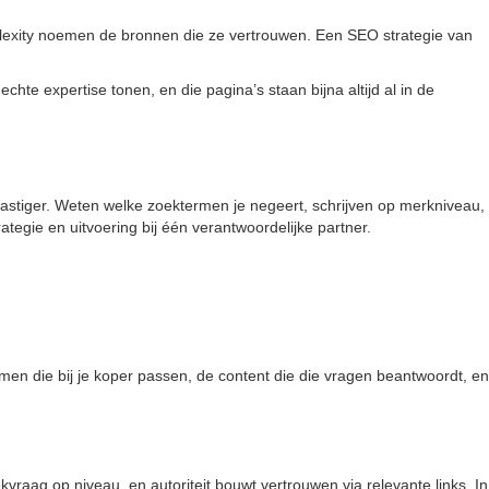
rplexity noemen de bronnen die ze vertrouwen. Een SEO strategie van
hte expertise tonen, en die pagina’s staan bijna altijd al in de
is lastiger. Weten welke zoektermen je negeert, schrijven op merkniveau,
tegie en uitvoering bij één verantwoordelijke partner.
en die bij je koper passen, de content die die vragen beantwoordt, en
kvraag op niveau, en autoriteit bouwt vertrouwen via relevante links. In