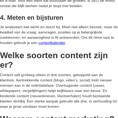
en e-mail. Voor een merk dat duurzaam wil groeien, is SEO de motor,
omdat die blijft werken nadat je stopt met betalen.
4. Meten en bijsturen
Je analyseert wat werkt en stuurt bij. Meet niet alleen bezoek, maar de
kwaliteit van de vraag: aanvragen, posities op je belangrijkste
zoektermen, en aanwezigheid in AI-antwoorden. Om dit ritme vast te
houden gebruik je een
contentkalender
.
Welke soorten content zijn
er?
Content valt grofweg uiteen in drie soorten, gekoppeld aan de
klantreis. Aantrekkende content (blogs, video’s, social) trekt nieuwe
mensen aan in de oriëntatiefase. Overtuigende content (cases,
whitepapers, vergelijkingen) helpt twijfelaars naar een keuze. En
bindende content (nieuwsbrieven, klantverhalen) houdt bestaande
klanten dichtbij. Een sterke aanpak gebruikt alle drie, in verhouding tot
waar je groei vandaan moet komen.